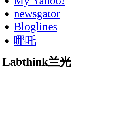
My Yahoo!
newsgator
Bloglines
哪吒
Labthink兰光