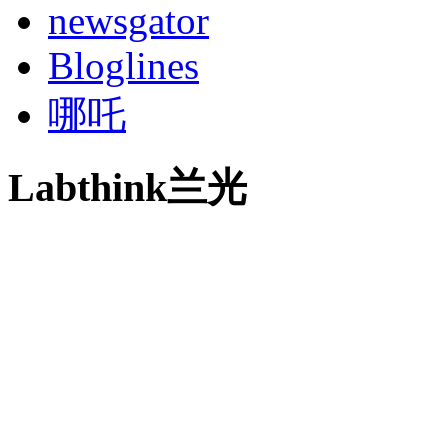
newsgator
Bloglines
哪吒
Labthink兰光