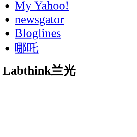
My Yahoo!
newsgator
Bloglines
哪吒
Labthink兰光