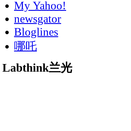
My Yahoo!
newsgator
Bloglines
哪吒
Labthink兰光