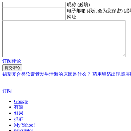
昵称 (必填)
电子邮箱 (我们会为您保密) (必
网址
订阅评论
铝塑复合类软膏管发生泄漏的原因是什么？
药用铝箔出现墨层
订阅
Google
有道
鲜果
抓虾
My Yahoo!
newsgator