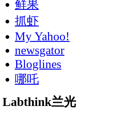
鲜果
抓虾
My Yahoo!
newsgator
Bloglines
哪吒
Labthink兰光