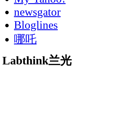
newsgator
Bloglines
哪吒
Labthink兰光