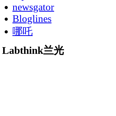
newsgator
Bloglines
哪吒
Labthink兰光