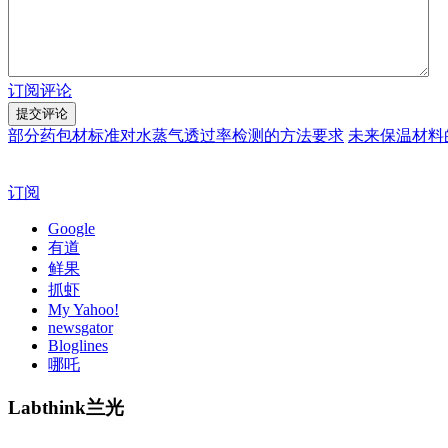
订阅评论
部分药包材标准对水蒸气透过率检测的方法要求
未来保温材料
订阅
Google
有道
鲜果
抓虾
My Yahoo!
newsgator
Bloglines
哪吒
Labthink兰光