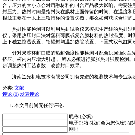
合，压力的大小亦会对熔融材料的封合产品极大影响。需要注
封压力。热封时间是指封头在膜材上面停留的时间。在温度和
根源主要在于以上三项指标的设置失衡，那么如何获取合理的
热封性能检测可以利用热封试验仪来模拟生产线的热封过程，然后
仪，采用热压封口法对塑料薄膜或复合膜材料的热封温度、时间和
上下独立控温设置、铝罐封均温加热管装置、下置式双气缸同
针对果冻杯封口膜的热封强度性能检测可配合Labthink
挤压、杯内内压增大引起， 所以必须进行膨胀热封强度检测
步调整热封工艺参数、改善封口效果。
济南兰光机电技术有限公司拥有先进的检测技术与专业实验室，致
分类:
文献
评论 (0)
发表评论
本文目前尚无任何评论.
昵称 (必填)
电子邮箱 (我们会为您保密) (必
网址