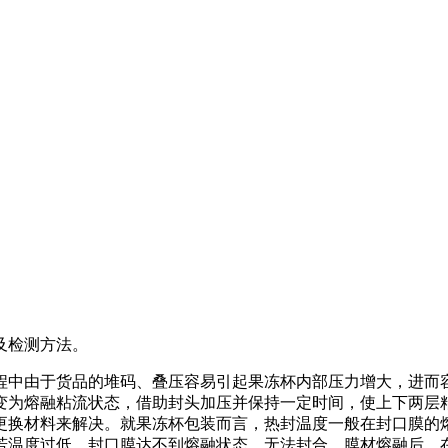
及检测方法。
中由于货品的堆码、叠压容易引起果冻杯内部压力增大，进而容
变为熔融粘流状态，借助封头加压并保持一定时间，使上下两层
更换材料来解决。就果冻杯包装而言，热封温度一般在封口膜的
若温度过低，封口膜达不到熔融状态，无法封合。膜材熔融后，