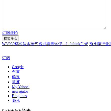
订阅评论
W3/030杯式法水蒸气透过率测试仪—Labthink兰光
预涂膜行业
订阅
Google
有道
鲜果
抓虾
My Yahoo!
newsgator
Bloglines
哪吒