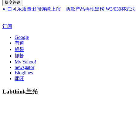
可口可乐质量丑闻连续上演 两款产品再现黑榜
W3/030杯式
订阅
Google
有道
鲜果
抓虾
My Yahoo!
newsgator
Bloglines
哪吒
Labthink兰光