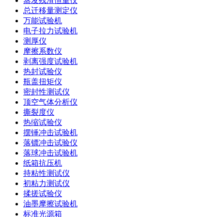
蒸发残渣恒重仪
总迁移量测定仪
万能试验机
电子拉力试验机
测厚仪
摩擦系数仪
剥离强度试验机
热封试验仪
瓶盖扭矩仪
密封性测试仪
顶空气体分析仪
撕裂度仪
热缩试验仪
摆锤冲击试验机
落镖冲击试验仪
落球冲击试验机
纸箱抗压机
持粘性测试仪
初粘力测试仪
揉搓试验仪
油墨摩擦试验机
标准光源箱