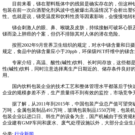
目前来看，锑在塑料瓶体中的残留是确实存在的，但这种锑残
包装在前一次白酒塑化剂风波中也被爆出高温情况下会析出塑化剂
性。也就是说，锑受温度和饮料性质等因素影响，会慢慢地转
锑会刺激人的眼、鼻、喉咙及皮肤，持续接触可破坏心脏及
锑而染上肺癌的个案，但仍不排除其对人体的潜在危险。
按照2002年9月世界卫生组织的规定，对水中锑含量和日摄入
规定，食品中的锑含量应小于20ppb，环保级PET纤维中的锑含量
专家介绍，高温、酸性(碱性)饮料、长时间存放，这些都是促
性(碱性)饮料，同时注意选择离生产日期近的、储存条件良好
用。
国内饮料包装企业的技术工艺和整体管理水平都落后于快速
企业的规模参差不齐，生产质量得不到有效的监控，市场竞争
据了解，从2011年到2015年，中国包装产业总产值可望突破6
万吨，金属包装制品491万吨，玻璃包装制品1550万吨，包
包装企业以进口日、韩生产的设备为主，国产机械由于投资规
企业建有GMP车间和废水、废气处理设施以外，大部分企业生
分类:
行业新闻