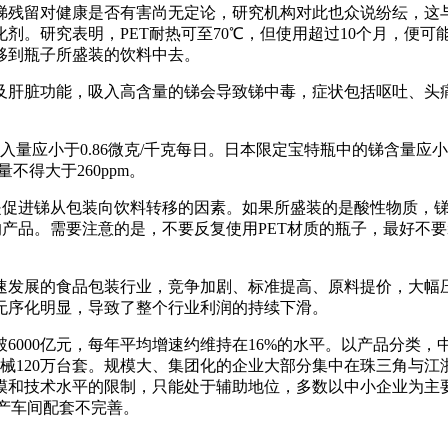
留对健康是否有害尚无定论，研究机构对此也众说纷纭，这与
。研究表明，PET耐热可至70℃，但使用超过10个月，便可
移到瓶子所盛装的饮料中去。
肝脏功能，吸入高含量的锑会导致锑中毒，症状包括呕吐、头痛
量应小于0.86微克/千克每日。日本限定宝特瓶中的锑含量应小
不得大于260ppm。
进锑从包装向饮料转移的因素。如果所盛装的是酸性物质，锑更
的产品。需要注意的是，不要反复使用PET材质的瓶子，最好不要
发展的食品包装行业，竞争加剧、标准提高、原料提价，大幅压
无序化明显，导致了整个行业利润的持续下滑。
000亿元，每年平均增速约维持在16%的水平。以产品分类，中国
装机械120万台套。规模大、集团化的企业大部分集中在珠三角与
模和技术水平的限制，只能处于辅助地位，多数以中小企业为主
产车间配套不完善。