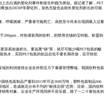
上次白酒的塑化剂事件刚发生时颇为类似。据记者了解，PET
能释放出DEHP等塑化剂，加热无疑也会助长塑化剂析出的可能
、呼吸困难，严重者可能死亡。虽然至今尚未出现因吸入过量
于200ppm，对热灌装用的饮料，则禁用含锑的宝特瓶。欧盟则
容易加速析出。要远离“锑”害，就尽可能少喝PET包装的酸
装热水，买回PET包装的饮品后也不要长期存放，应尽快饮
缩的利润使得企业在外部压力下暴露管理弊端。我国饮料包装
纸包装制品产量到2015年可达3600万吨，塑料包装制品946
江浙地区，造成南北分布不均的“南强北弱”态势。目前，国内饮料
要销售对象。企业生产环境同样不容乐观，除了一二十家知名的