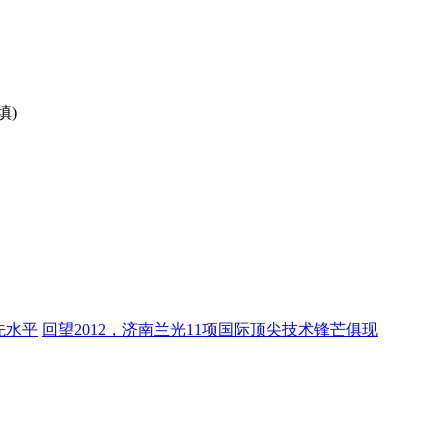
填)
先水平
回望2012，济南兰光11项国际顶尖技术锋芒俱现