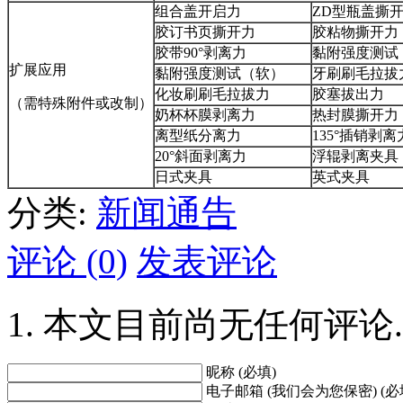
组合盖开启力
ZD型瓶盖撕
胶订书页撕开力
胶粘物撕开力
胶带90°剥离力
黏附强度测试
扩展应用
黏附强度测试（软）
牙刷刷毛拉拔
化妆刷刷毛拉拔力
胶塞拔出力
（需特殊附件或改制）
奶杯杯膜剥离力
热封膜撕开力
离型纸分离力
135°插销剥离
20°斜面剥离力
浮辊剥离夹具
日式夹具
英式夹具
分类:
新闻通告
评论 (0)
发表评论
本文目前尚无任何评论.
昵称 (必填)
电子邮箱 (我们会为您保密) (必