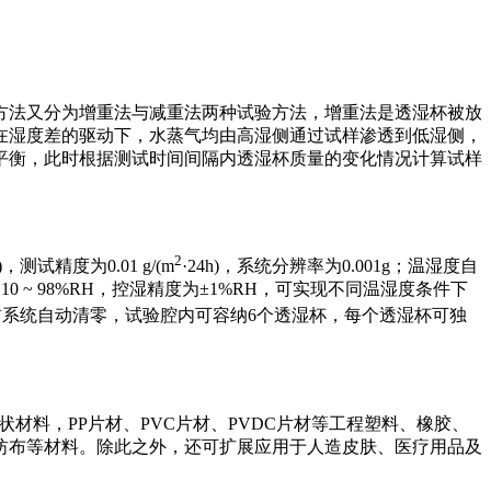
方法又分为增重法与减重法两种试验方法，增重法是透湿杯被放
在湿度差的驱动下，水蒸气均由高湿侧通过试样渗透到低湿侧，
平衡，此时根据测试时间间隔内透湿杯质量的变化情况计算试样
2
h)，测试精度为0.01 g/(m
·24h)，系统分辨率为0.001g；温湿度自
10 ~ 98%RH，控湿精度为±1%RH，可实现不同温湿度条件下
系统自动清零，试验腔内可容纳6个透湿杯，每个透湿杯可独
材料，PP片材、PVC片材、PVDC片材等工程塑料、橡胶、
纺布等材料。除此之外，还可扩展应用于人造皮肤、医疗用品及