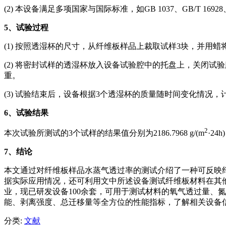
(2) 本设备满足多项国家与国际标准，如GB 1037、GB/T 16928、ASTM 
5
、试验过程
(1) 按照透湿杯的尺寸，从纤维板样品上裁取试样3块，并用
(2) 将密封试样的透湿杯放入设备试验腔中的托盘上，关闭
重。
(3) 试验结束后，设备根据3个透湿杯的质量随时间变化情况
6
、试验结果
2
本次试验所测试的3个试样的结果值分别为2186.7968 g/(m
·24h
7
、结论
本文通过对纤维板样品水蒸气透过率的测试介绍了一种可反映纤
据实际应用情况，还可利用文中所述设备测试纤维板材料在其
业，现已研发设备100余套，可用于测试材料的氧气透过量、
能、剥离强度、总迁移量等全方位的性能指标，了解相关设备信息
分类:
文献