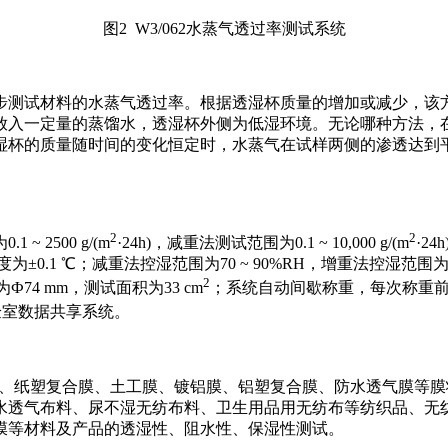
图2 W3/062水蒸气透过率测试系统
步测试材料的水蒸气透过率。根据透湿杯质量的增加或减少，该
放入一定量的蒸馏水，透湿杯外侧为低湿环境。无论哪种方法，
湿杯的质量随时间的变化恒定时，水蒸气在试样两侧的渗透达到
2
2
2500 g/(m
·24h)，减重法测试范围为0.1 ~ 10,000 g/(m
·24
为±0.1 ℃；减重法控湿范围为70 ~ 90%RH，增重法控湿范围为
2
Ф74 mm，测试面积为33 cm
；系统自动间歇称重，每次称重前
验室数据共享系统。
膜、纸塑复合膜、土工膜、镀铝膜、铝塑复合膜、防水透气膜等膜状
水透气布料、尿不湿无纺布料、卫生用品用无纺布等纺织品、无
膜等材料及产品的透湿性、阻水性、保湿性测试。