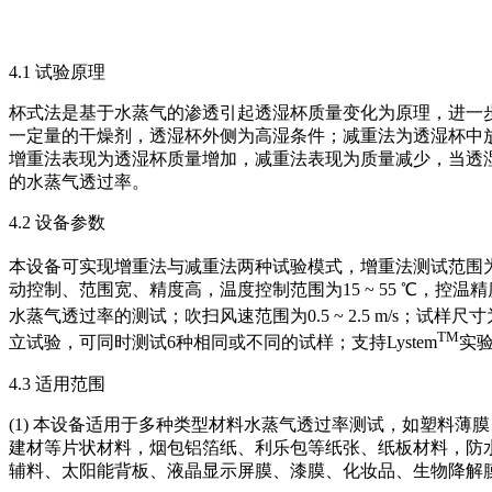
4.1 试验原理
杯式法是基于水蒸气的渗透引起透湿杯质量变化为原理，进一
一定量的干燥剂，透湿杯外侧为高湿条件；减重法为透湿杯中
增重法表现为透湿杯质量增加，减重法表现为质量减少，当透
的水蒸气透过率。
4.2 设备参数
本设备可实现增重法与减重法两种试验模式，增重法测试范围为0.1 ~ 
动控制、范围宽、精度高，温度控制范围为15 ~ 55 ℃，控温精度
水蒸气透过率的测试；吹扫风速范围为0.5 ~ 2.5 m/s；试样尺寸为
TM
立试验，可同时测试6种相同或不同的试样；支持Lystem
实
4.3 适用范围
(1) 本设备适用于多种类型材料水蒸气透过率测试，如塑料薄
建材等片状材料，烟包铝箔纸、利乐包等纸张、纸板材料，防
辅料、太阳能背板、液晶显示屏膜、漆膜、化妆品、生物降解