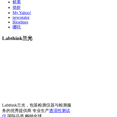
鲜果
抓虾
My Yahoo!
newsgator
Bloglines
哪吒
Labthink兰光
Labthink兰光，包装检测仪器与检测服
务的优秀提供商 专业生产
透湿性测试
仪
国际品质 畅销全球