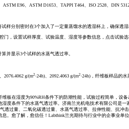
E96、ASTM D1653、TAPPI T464、ISO 2528、DIN 53122-
蜡将试样分别密封在3个加入了一定量蒸馏水的透湿杯上，确保透
试验腔门，设置试样厚度、试验温度、湿度等参数信息，点击试验
，计算并显示3个试样的水蒸气透过率。
2
2
)、2076.4062 g/(m
·24h)、2092.4063 g/(m
·24h)，纤维板样品的水
维板在湿度为90%RH条件下的防潮性能，试验过程简单，设
他湿度条件下的水蒸气透过率。济南兰光机电技术有限公司是一
氮气透过量、二氧化碳透过量、水蒸气透过率、拉伸性能、抗冲
。愈了解，愈信任！Labthink兰光期待与行业中的企事业单