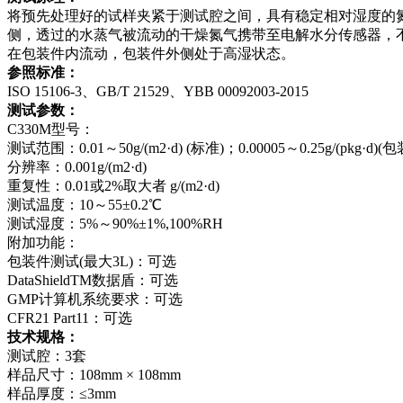
将预先处理好的试样夹紧于测试腔之间，具有稳定相对湿度的
侧，透过的水蒸气被流动的干燥氮气携带至电解水分传感器，
在包装件内流动，包装件外侧处于高湿状态。
参照标准：
ISO 15106-3、GB/T 21529、YBB 00092003-2015
测试参数：
C330M型号：
测试范围：0.01～50g/(m2·d) (标准)；0.00005～0.25g/(pkg·d)(
分辨率：0.001g/(m2·d)
重复性：0.01或2%取大者 g/(m2·d)
测试温度：10～55±0.2℃
测试湿度：5%～90%±1%,100%RH
附加功能：
包装件测试(最大3L)：可选
DataShieldTM数据盾：可选
GMP计算机系统要求：可选
CFR21 Part11：可选
技术规格：
测试腔：3套
样品尺寸：108mm × 108mm
样品厚度：≤3mm