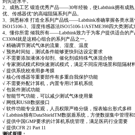
到先进水平。
2、成熟工艺 锻造优秀产品——30年经验，使Labthin
优、传感器优”的高端阻隔系列产品。
3、洞悉标准 打造全系列产品线——Labthink准确掌握各类水蒸气透
ISO15106-3、湿度传感器法ISO15106-1/ASTM
4、懂你所需 倾我所有——Labthink致力于为客户提供
C330M就是这精心组合的系列产品之一。
√ 精确调节测试气体的流量、湿度、温度
√ 预热时间短，测试条件能够更快到达设定要求
√ 不需要添加液体冷却剂、催化剂或特殊气体混合物
√ 专家测试模式和快速测试模式，满足不同应用场景和阻隔材
√ 提供系统校准用参考膜
√ 核心传感器等重要部件有多重自我保护功能
√ 不需要外配计算机，内置专用计算机系统
√ 包装件测试功能
√ 智能节气功能，可以减少测试气体使用量
√ 网线和USB数据接口
√ 软件功能专业直观，人员权限严格分级，报表输出形式多样
√ Labthink独有DataShieldTM数据盾系统，方便数据集中管
√ 提供中国GMP要求的计算机系统管理，满足医药行业需要
√ 提供CFR 21 Part 11
测试原理：