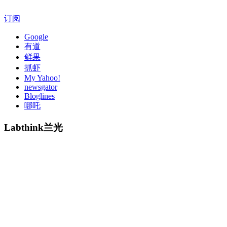
订阅
Google
有道
鲜果
抓虾
My Yahoo!
newsgator
Bloglines
哪吒
Labthink兰光