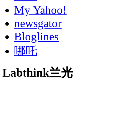
My Yahoo!
newsgator
Bloglines
哪吒
Labthink兰光