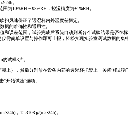
m2·24h。
围为10%RH ~ 98%RH，控湿精度为±1%RH。
吹扫风速保证了透湿杯内外湿度差恒定。
数据的准确性和通用性。
值和误差范围，试验完成后系统自动判断各个试验结果是否在标
备信息仅需简单设置与操作即可上报，轻松实现实验室测试数据的集
mm的试样3片。
刷面朝上），然后分别放在设备内部的透湿杯托架上，关闭测试腔
击“开始试验”选项。
m2
·
24h)，15.3108 g/(m2
·
24h)。