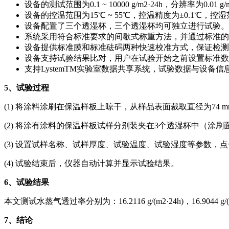
设备的测试范围为0.1 ~ 10000 g/m2·24h，分辨率为0.01 g/
设备的控温范围为15℃ ~ 55℃，控温精度为±0.1℃，控湿范
设备配置了三个透湿杯，三个透湿杯均可独立进行试验。
系统采用符合标准要求的间歇式称重方法，并通过标准的
设备提供标准膜和标准砝码两种快速校准方式，保证检测
设备支持试验结果比对，用户在试验开始之前设置标准数
支持LystemTM实验室数据共享系统，试验数据与设
5
、试验过程
(1) 将涂料涂刷在保温样板上晾干，从样品表面裁取直径为74 
(2) 将涂有涂料的保温样板试样分别装夹在3个透湿杯中（涂
(3) 设置试样名称、试样厚度、试验温度、试验湿度等参数，点
(4) 试验结束后，仪器自动计算并显示试验结果。
6
、试验结果
本文测试水蒸气透过率分别为：16.2116 g/(m2·24h)，16.9044 g/(
7
、结论