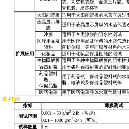
装、真空包装袋、金属三片罐、
管包装、果冻杯等
太阳能背板
适用于太阳能背板的水蒸气透过
液晶显示屏
适用于液晶显示屏膜的水蒸气透
膜
漆膜
适用于各类漆膜的阻水性测试
医疗用品及
用于医疗用品及辅料的水蒸气透
辅料
菌护创膜、美容面膜等材料的水
扩展应用
化妆品
适用于化妆品保湿性能的测试
生物降解膜
适用于各种生物降解膜的阻水性
容器封盖
用于各种容器封盖的密封性能测
药品塑料
用于药品瓶、保健品塑料瓶的水
瓶、
瓶，输液袋及保健品塑料瓶等
保健品瓶
医药泡罩
用于医药泡罩整体水蒸气透过率
技术指标
指标
薄膜测试
2
0.001～50 g/m
·
24h（常规）
测试范围
2
0.01～1000 g/m
·
24h（可选）
试样数量
1 件