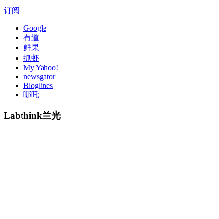
订阅
Google
有道
鲜果
抓虾
My Yahoo!
newsgator
Bloglines
哪吒
Labthink兰光