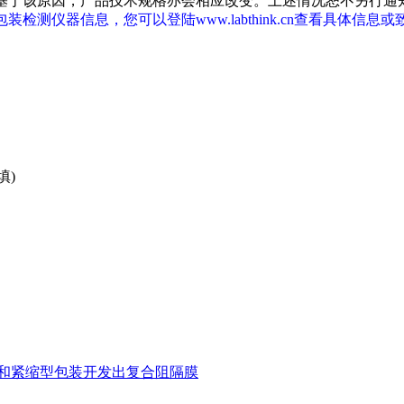
改进，基于该原因，产品技术规格亦会相应改变。上述情况恕不另行
仪器信息，您可以登陆www.labthink.cn查看具体信息或致电05
填)
和紧缩型包装开发出复合阻隔膜