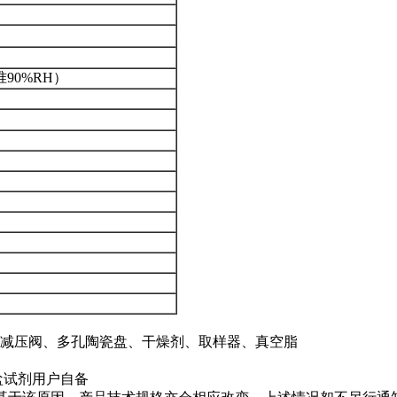
准90%RH）
减压阀、多孔陶瓷盘、干燥剂、取样器、真空脂
盐试剂用户自备