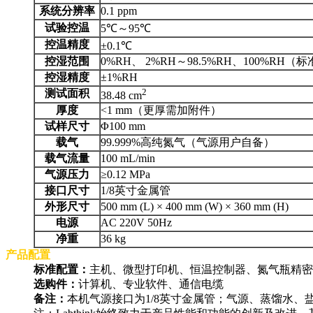
系统分辨率
0.1 ppm
试验控温
5℃～95℃
控温精度
±0.1℃
控湿范围
0%RH、 2%RH～98.5%RH、100%RH（标
控湿精度
±1%RH
2
测试面积
38.48 cm
厚度
<1 mm（更厚需加附件）
试样尺寸
Φ100 mm
载气
99.999%高纯氮气（气源用户自备）
载气流量
100 mL/min
气源压力
≥0.12 MPa
接口尺寸
1/8英寸金属管
外形尺寸
500 mm (L) × 400 mm (W) × 360 mm (H)
电源
AC 220V 50Hz
净重
36 kg
产品配置
标准配置：
主机、微型打印机、恒温控制器、氮气瓶精密
选购件：
计算机、专业软件、通信电缆
备注：
本机气源接口为1/8英寸金属管；气源、蒸馏水、