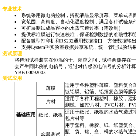
专业技术
系统采用微电脑控制，搭配液晶显示屏幕、菜单式界面
宽范围、高精度、自动化温度控制，满足各种试验条
可扩展测试成品容器的水蒸气透过率（需改制）
提供标准膜进行快速校准，保证检测数据的准确性和
配备微型打印机和RS232通用数据接口，方便数据输
支持Lystem™实验室数据共享系统，统一管理试验结
测试原理
将待测试样装夹在恒温的干、湿腔之间，试样两侧存在一
会产生同比例的电信号，通过对传感器电信号的分析计算，从而得到
YBB 00092003
测试应用
适用于各种塑料薄膜、塑料复合
薄膜
镀铝膜、铝箔、铝箔复合膜等膜
适用于各种工程塑料、橡胶，建
片材
测试。如PP片材、PVC片材、PV
适用于纸张、纸板的水蒸气透过
基础应用
纸张、纸板
包片材等
用于塑料、橡胶、纸、纸塑复合
瓶、袋、罐、盒、桶的水蒸气透
容器测试