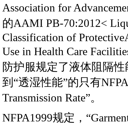
Association for Advanceme
的AAMI PB-70:2012< Liqui
Classification of Protectiv
Use in Health Care 
防护服规定了液体阻隔性
到“透湿性能”的只有NFPA1999:
Transmission Rate”。
NFPA1999规定，“Garment ma