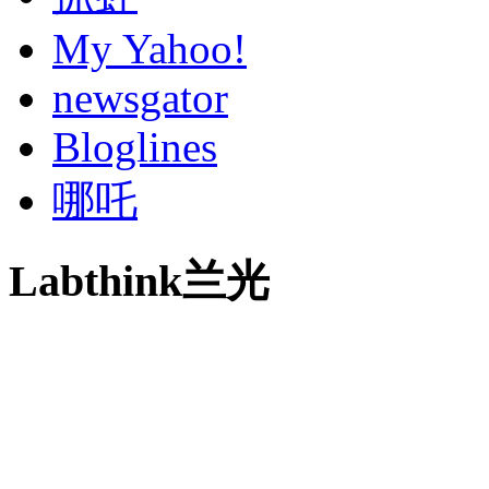
My Yahoo!
newsgator
Bloglines
哪吒
Labthink兰光